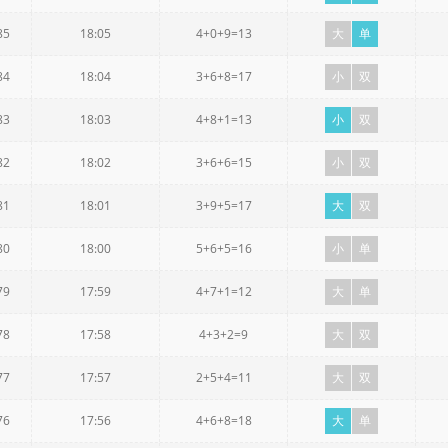
85
18:05
4+0+9=13
大
单
84
18:04
3+6+8=17
小
双
83
18:03
4+8+1=13
小
双
82
18:02
3+6+6=15
小
双
81
18:01
3+9+5=17
大
双
80
18:00
5+6+5=16
小
单
79
17:59
4+7+1=12
大
单
78
17:58
4+3+2=9
大
双
77
17:57
2+5+4=11
大
双
76
17:56
4+6+8=18
大
单