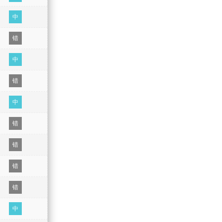
中
错
中
错
中
错
错
错
错
中