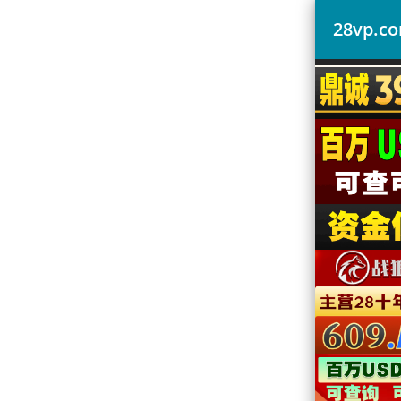
28vp.