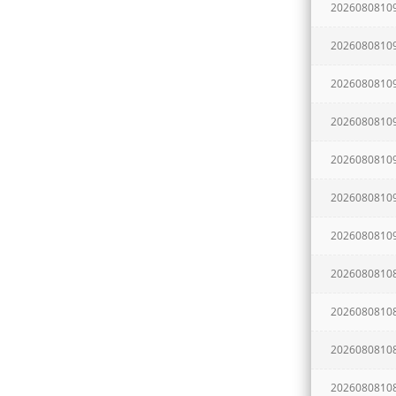
2026080810
2026080810
2026080810
2026080810
2026080810
2026080810
2026080810
2026080810
2026080810
2026080810
2026080810