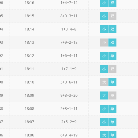
96
18:16
1+4+7=12
小
双
95
18:15
8+0+3=11
小
双
94
18:14
1+3+4=8
小
双
93
18:13
7+9+2=18
小
双
92
18:12
1+6+4=11
小
单
91
18:11
1+7+1=9
小
双
90
18:10
5+0+6=11
大
单
89
18:09
9+8+3=20
大
单
88
18:08
2+8+1=11
小
单
87
18:07
2+5+2=9
小
单
86
18:06
6+9+4=19
大
单