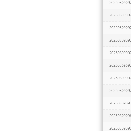
2026080909
2026080909
2026080909
2026080909
2026080909
2026080909
2026080909
2026080909
2026080909
2026080909
2026080909