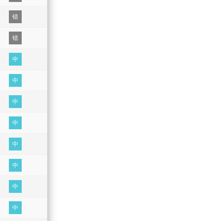
错
错
中
中
中
中
中
中
中
中