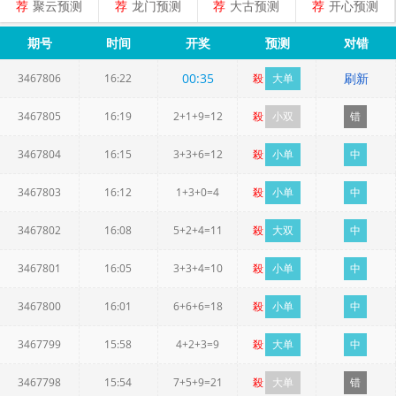
荐
聚云预测
荐
龙门预测
荐
大古预测
荐
开心预测
期号
时间
开奖
预测
对错
00
:
35
刷新
3467806
16:22
殺
大单
3467805
16:19
2+1+9=12
殺
小双
错
3467804
16:15
3+3+6=12
殺
小单
中
3467803
16:12
1+3+0=4
殺
小单
中
3467802
16:08
5+2+4=11
殺
大双
中
3467801
16:05
3+3+4=10
殺
小单
中
3467800
16:01
6+6+6=18
殺
小单
中
3467799
15:58
4+2+3=9
殺
大单
中
3467798
15:54
7+5+9=21
殺
大单
错