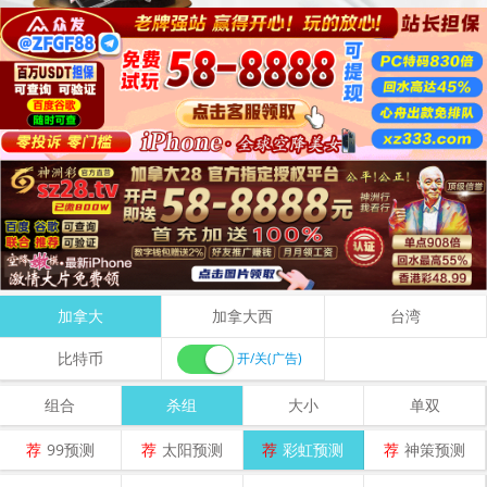
加拿大
加拿大西
台湾
比特币
开/关(广告)
组合
杀组
大小
单双
荐
99预测
荐
太阳预测
荐
彩虹预测
荐
神策预测