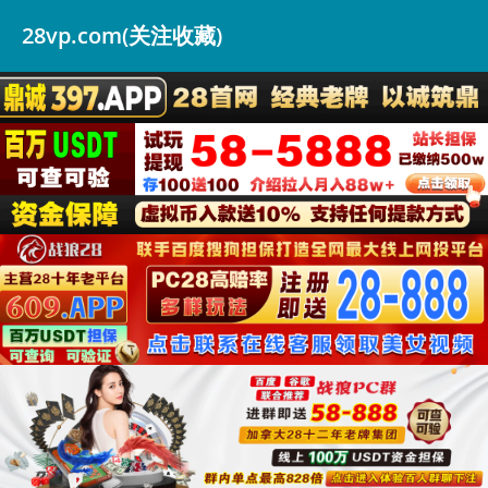
28vp.com(关注收藏)