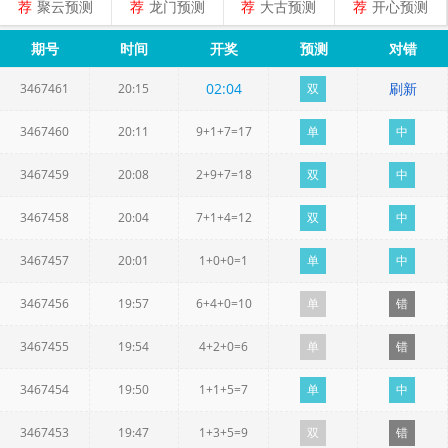
荐
聚云预测
荐
龙门预测
荐
大古预测
荐
开心预测
期号
时间
开奖
预测
对错
02
:
03
刷新
3467461
20:15
双
3467460
20:11
9+1+7=17
单
中
3467459
20:08
2+9+7=18
双
中
3467458
20:04
7+1+4=12
双
中
3467457
20:01
1+0+0=1
单
中
3467456
19:57
6+4+0=10
单
错
3467455
19:54
4+2+0=6
单
错
3467454
19:50
1+1+5=7
单
中
3467453
19:47
1+3+5=9
双
错