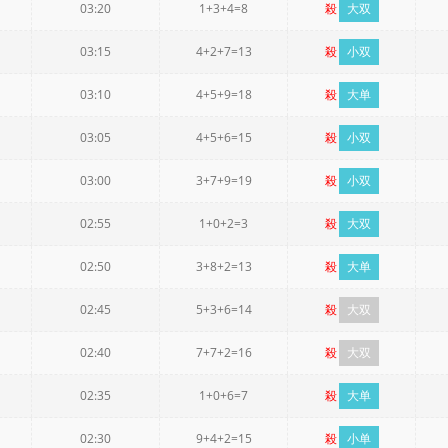
03:20
1+3+4=8
殺
大双
03:15
4+2+7=13
殺
小双
03:10
4+5+9=18
殺
大单
03:05
4+5+6=15
殺
小双
03:00
3+7+9=19
殺
小双
02:55
1+0+2=3
殺
大双
02:50
3+8+2=13
殺
大单
02:45
5+3+6=14
殺
大双
02:40
7+7+2=16
殺
大双
02:35
1+0+6=7
殺
大单
02:30
9+4+2=15
殺
小单