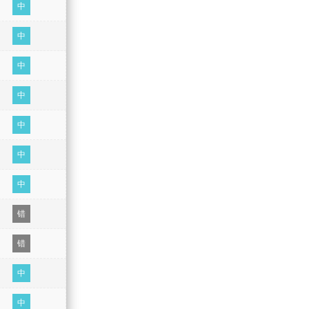
中
中
中
中
中
中
中
错
错
中
中