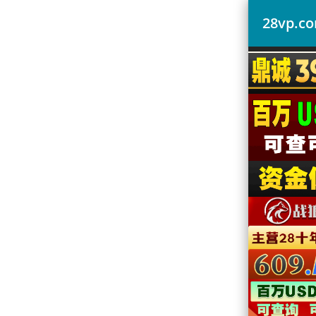
28vp.